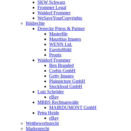
SKW Schwarz
Frommer Legal
Waldorf Frommer
WeSaveYourCopyrights
Bildrechte
Denecke Priess & Partner
Masterfile
Mauritius Images
WENN Ltd.
Euroluftbild
Propix
Waldorf Frommer
Ben Branded
Corbis GmbH
Getty Images
Plainpicture GmbH
Stockfood GmbH
Lutz Schröder
eBay
MBBS Rechtsanwälte
MAIRDUMONT GmbH
Petra Heide
eBay
Wettbewerbsrecht
Markenrecht