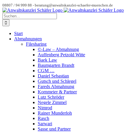
Zum
08807 / 94 999 88 -
beratung@anwaltskanzlei-schaefer-muenchen.de
Inhalt
Instagram
Spotify
YouTube
Benutzerdefiniert
springen
Suche
nach:
Start
Abmahnungen
Filesharing
©-Law – Abmahnung
Auffenberg Petzold Witte
Baek Law
Baumgarten Brandt
CGM …
Daniel Sebastian
Gutsch und Schlegel
Fareds Abmahnung
Kornmeier & Partner
Lutz Schröder
Negele Zimmel
Nimrod
Rainer Munderloh
Rasch
Sarwari
Sasse und Partner